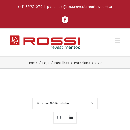
(41) 32251070
|
pastilhas@rossirevestimentos.com.br
Home
/
Loja
/
Pastilhas
/
Porcelana
/
Oxid
Mostrar
20 Produtos