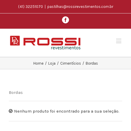
(41) 32251070
|
pastilhas@rossirevestimentos.com.br
Home
/
Loja
/
Cimentícios
/
Bordas
Bordas
Nenhum produto foi encontrado para a sua seleção.