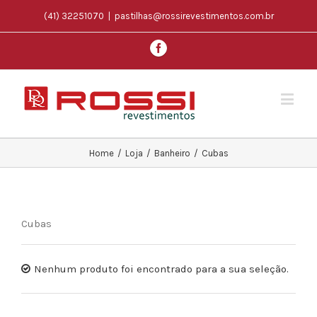
(41) 32251070
|
pastilhas@rossirevestimentos.com.br
Home
/
Loja
/
Banheiro
/
Cubas
Cubas
Nenhum produto foi encontrado para a sua seleção.