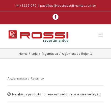
(41) 32251070
|
pastilhas@rossirevestimentos.com.br
Home
/
Loja
/
Argamassa
/
Argamassa / Rejunte
Argamassa / Rejunte
Nenhum produto foi encontrado para a sua seleção.