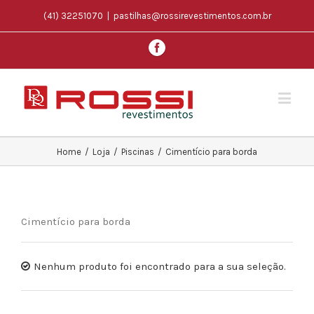
(41) 32251070
|
pastilhas@rossirevestimentos.com.br
Home
/
Loja
/
Piscinas
/
Cimentício para borda
Cimentício para borda
Nenhum produto foi encontrado para a sua seleção.