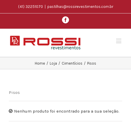
(41) 32251070
|
pastilhas@rossirevestimentos.com.br
Home
/
Loja
/
Cimentícios
/
Pisos
Pisos
Nenhum produto foi encontrado para a sua seleção.