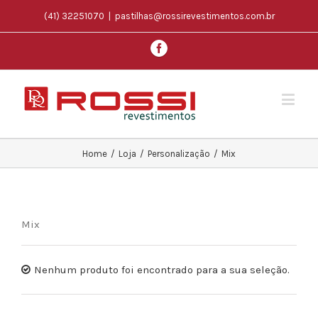
(41) 32251070
|
pastilhas@rossirevestimentos.com.br
Home
/
Loja
/
Personalização
/
Mix
Mix
Nenhum produto foi encontrado para a sua seleção.