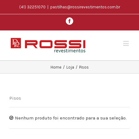
(41) 32251070
|
pastilhas@rossirevestimentos.com.br
Home
/
Loja
/
Pisos
Pisos
Nenhum produto foi encontrado para a sua seleção.